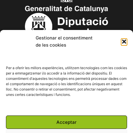
Gestionar el consentiment
de les cookies
Copyright © 2023 Aspanin – Associació Pro persones amb
discapacitat intel·lectual (d.i.) i les seves famílies.
Per a oferir les millors experiències, utilitzem tecnologies com les cookies
per a emmagatzemar i/o accedir a la informació del dispositiu. El
consentiment d'aquestes tecnologies ens permetrà processar dades com
F
T
Y
I
L
el comportament de navegació o les identificacions úniques en aquest
a
w
o
n
i
lloc. No consentir o retirar el consentiment, pot afectar negativament
c
i
u
s
n
unes certes característiques i funcions.
e
t
t
t
k
b
t
u
a
e
o
e
b
g
d
o
r
e
r
i
Powered by:
k
a
n
Acceptar
m