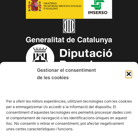
Gestionar el consentiment
de les cookies
Copyright © 2023 Aspanin – Associació Pro persones amb
discapacitat intel·lectual (d.i.) i les seves famílies.
Per a oferir les millors experiències, utilitzem tecnologies com les cookies
per a emmagatzemar i/o accedir a la informació del dispositiu. El
consentiment d'aquestes tecnologies ens permetrà processar dades com
F
T
Y
I
L
el comportament de navegació o les identificacions úniques en aquest
a
w
o
n
i
lloc. No consentir o retirar el consentiment, pot afectar negativament
c
i
u
s
n
unes certes característiques i funcions.
e
t
t
t
k