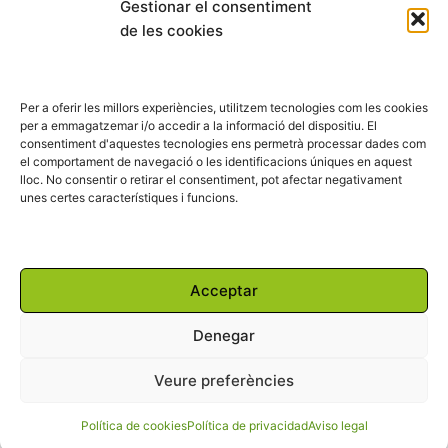
Gestionar el consentiment
de les cookies
Copyright © 2023 Aspanin – Associació Pro persones amb
discapacitat intel·lectual (d.i.) i les seves famílies.
Per a oferir les millors experiències, utilitzem tecnologies com les cookies
per a emmagatzemar i/o accedir a la informació del dispositiu. El
consentiment d'aquestes tecnologies ens permetrà processar dades com
F
T
Y
I
L
el comportament de navegació o les identificacions úniques en aquest
a
w
o
n
i
lloc. No consentir o retirar el consentiment, pot afectar negativament
c
i
u
s
n
unes certes característiques i funcions.
e
t
t
t
k
b
t
u
a
e
o
e
b
g
d
o
r
e
r
i
Powered by:
k
a
n
Acceptar
m
Denegar
Veure preferències
Política de cookies
Política de privacidad
Aviso legal