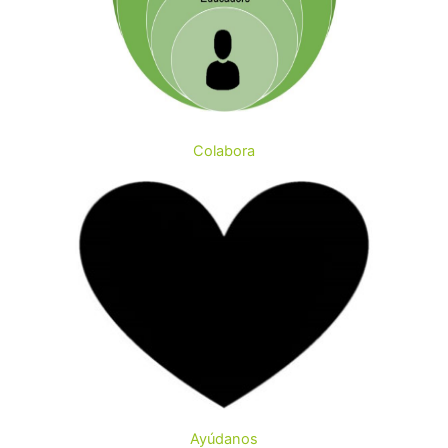
Colabora
AYÚDANOS A MEJORAR
LA CALIDAD DE VIDA DE
Ayúdanos
LAS PERSONAS CON