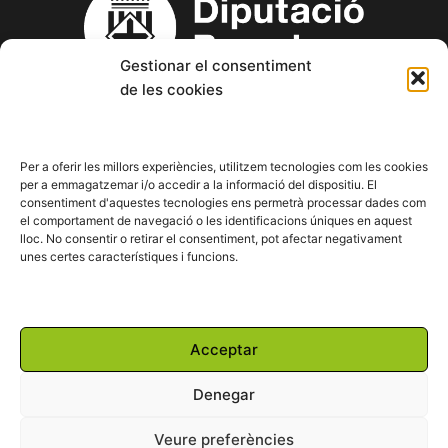
Gestionar el consentiment
de les cookies
Copyright © 2023 Aspanin – Associació Pro persones amb
discapacitat intel·lectual (d.i.) i les seves famílies.
Per a oferir les millors experiències, utilitzem tecnologies com les cookies
per a emmagatzemar i/o accedir a la informació del dispositiu. El
consentiment d'aquestes tecnologies ens permetrà processar dades com
F
T
Y
I
L
el comportament de navegació o les identificacions úniques en aquest
a
w
o
n
i
lloc. No consentir o retirar el consentiment, pot afectar negativament
c
i
u
s
n
unes certes característiques i funcions.
e
t
t
t
k
b
t
u
a
e
o
e
b
g
d
o
r
e
r
i
Powered by:
k
a
n
Acceptar
m
Denegar
Veure preferències