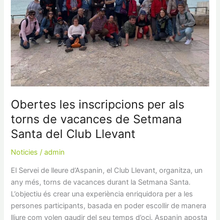
torns
de
vacances
de
Setmana
Santa
del
Club
Llevant
Obertes les inscripcions per als
torns de vacances de Setmana
Santa del Club Llevant
Noticies
/
admin
El Servei de lleure d’Aspanin, el Club Llevant, organitza, un
any més, torns de vacances durant la Setmana Santa.
L’objectiu és crear una experiència enriquidora per a les
persones participants, basada en poder escollir de manera
lliure com volen gaudir del seu temps d’oci. Aspanin aposta