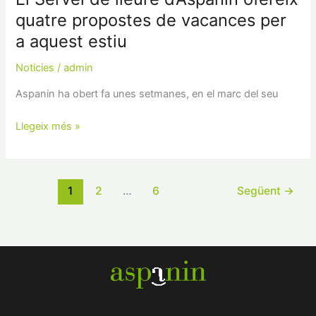
quatre propostes de vacances per
a aquest estiu
Noticies
/
admin
Aspanin ha obert fa unes setmanes, en el marc del seu
Llegeix més »
1
2
…
6
Següent
→