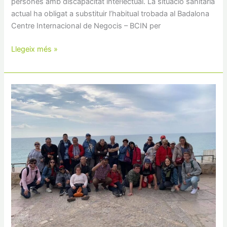
persones amb discapacitat intel·lectual. La situació sanitària
actual ha obligat a substituir l’habitual trobada al Badalona
Centre Internacional de Negocis – BCIN per
Llegeix més »
Obertes
les
inscripcions
per
als
torns
de
vacances
de
Setmana
Santa
del