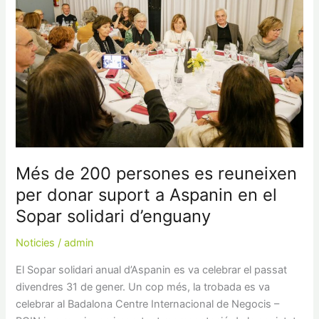
de
200
persones
es
reuneixen
per
donar
suport
a
Aspanin
Més de 200 persones es reuneixen
en
per donar suport a Aspanin en el
el
Sopar solidari d’enguany
Sopar
solidari
Noticies
/
admin
d’enguany
El Sopar solidari anual d’Aspanin es va celebrar el passat
divendres 31 de gener. Un cop més, la trobada es va
celebrar al Badalona Centre Internacional de Negocis –