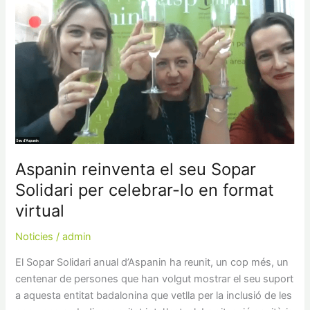
reinventa
el
seu
Sopar
Solidari
per
celebrar-
lo
en
format
Aspanin reinventa el seu Sopar
virtual
Solidari per celebrar-lo en format
virtual
Noticies
/
admin
El Sopar Solidari anual d’Aspanin ha reunit, un cop més, un
centenar de persones que han volgut mostrar el seu suport
a aquesta entitat badalonina que vetlla per la inclusió de les