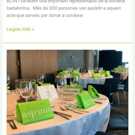
BCIN i va reunir una important representació de la societat
badalonina. Més de 200 persones van assistir a aquest
acte que serveix per donar a conèixer
Llegeix més »
Aspanin
celebra
el
Nadal
amb
un
dinar
de
germanor
d’usuaris
i
equip