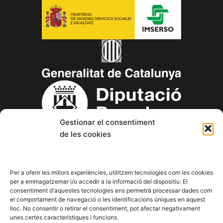
Gestionar el consentiment
de les cookies
Copyright © 2023 Aspanin – Associació Pro persones amb
discapacitat intel·lectual (d.i.) i les seves famílies.
Per a oferir les millors experiències, utilitzem tecnologies com les cookies
per a emmagatzemar i/o accedir a la informació del dispositiu. El
consentiment d'aquestes tecnologies ens permetrà processar dades com
F
T
Y
I
L
el comportament de navegació o les identificacions úniques en aquest
a
w
o
n
i
lloc. No consentir o retirar el consentiment, pot afectar negativament
c
i
u
s
n
unes certes característiques i funcions.