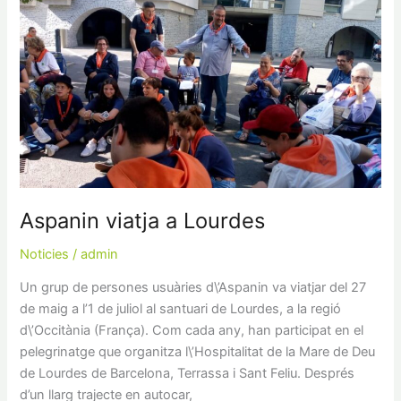
viatja
a
Lourdes
Aspanin viatja a Lourdes
Noticies
/
admin
Un grup de persones usuàries d\’Aspanin va viatjar del 27
de maig a l’1 de juliol al santuari de Lourdes, a la regió
d\’Occitània (França). Com cada any, han participat en el
pelegrinatge que organitza l\’Hospitalitat de la Mare de Deu
de Lourdes de Barcelona, Terrassa i Sant Feliu. Després
d’un llarg trajecte en autocar,