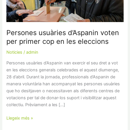
primer
cop
en
les
eleccions
Persones usuàries d’Aspanin voten
per primer cop en les eleccions
Noticies
/
admin
Persones usuàries d’Aspanin van exercir el seu dret a vot
en les eleccions generals celebrades el aquest diumenge,
28 d’abril. Durant la jornada, professionals d’Aspanin de
manera voluntària han acompanyat les persones usuàries
que ho desitjaven o necessitaven als diferents centres de
votacions per tal de donar-los suport i visibilitzar aquest
col·lectiu. Prèviament a les […]
Llegeix més »