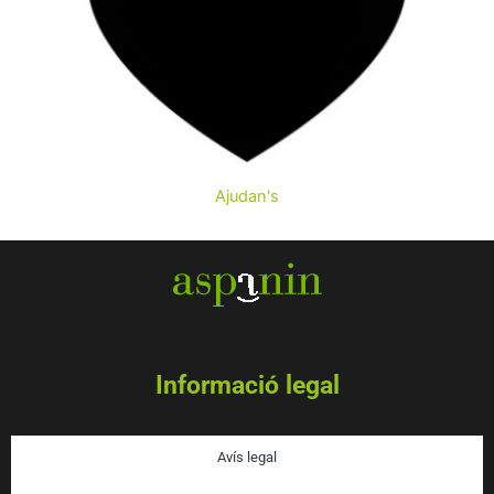
AJUDA'NS A MILLORAR LA
QUALITAT DE VIDA DE
Ajudan's
PERSONES AMB
DISCAPACITAT
INTEL·LECTUAL
Informació legal
Avís legal