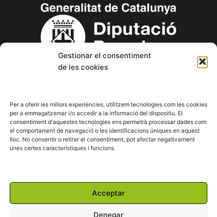
Gestionar el consentiment
de les cookies
Copyright © 2023 Aspanin – Associació Pro persones amb
discapacitat intel·lectual (d.i.) i les seves famílies.
Per a oferir les millors experiències, utilitzem tecnologies com les cookies
per a emmagatzemar i/o accedir a la informació del dispositiu. El
consentiment d'aquestes tecnologies ens permetrà processar dades com
F
T
Y
I
L
el comportament de navegació o les identificacions úniques en aquest
a
w
o
n
i
lloc. No consentir o retirar el consentiment, pot afectar negativament
c
i
u
s
n
unes certes característiques i funcions.
e
t
t
t
k
b
t
u
a
e
o
e
b
g
d
o
r
e
r
i
Powered by:
k
a
n
Acceptar
m
Denegar