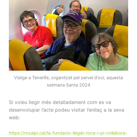
Viatge a Tenerife, organitzat pel servei d'oci, aquesta
setmana Santa 2024
Si voleu llegir més detalladament com es va
desenvolupar l’acte podeu visitar l’enllaç a la seva
web:
https://rocaipi.cat/la-fundacio-llegat-roca-i-pi-collabora-