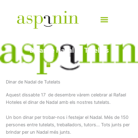
Vés
al
contingut
Dinar de Nadal de Tutelats
desembre 21, 2016
Dinar de Nadal de Tutelats
Aquest dissabte 17 de desembre vàrem celebrar al Rafael
Hoteles el dinar de Nadal amb els nostres tutelats.
Un bon dinar per trobar-nos i festejar el Nadal. Més de 150
persones entre tutelats, treballadors, tutors… Tots junts per
brindar per un Nadal més junts.