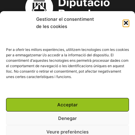
Gestionar el consentiment
de les cookies
Copyright © 2023 Aspanin – Associació Pro persones amb
discapacitat intel·lectual (d.i.) i les seves famílies.
Per a oferir les millors experiències, utilitzem tecnologies com les cookies
per a emmagatzemar i/o accedir a la informació del dispositiu. El
consentiment d'aquestes tecnologies ens permetrà processar dades com
F
T
Y
I
L
el comportament de navegació o les identificacions úniques en aquest
a
w
o
n
i
lloc. No consentir o retirar el consentiment, pot afectar negativament
c
i
u
s
n
unes certes característiques i funcions.
e
t
t
t
k
b
t
u
a
e
o
e
b
g
d
o
r
e
r
i
Powered by:
k
a
n
Acceptar
m
Denegar
Veure preferències