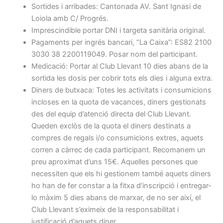
Sortides i arribades: Cantonada AV. Sant Ignasi de
Loiola amb C/ Progrés.
Imprescindible portar DNI i targeta sanitària original.
Pagaments per ingrés bancari, “La Caixa”: ES82 2100
3030 38 2200119049. Posar nom del participant.
Medicació: Portar al Club Llevant 10 dies abans de la
sortida les dosis per cobrir tots els dies i alguna extra.
Diners de butxaca: Totes les activitats i consumicions
incloses en la quota de vacances, diners gestionats
des del equip d’atenció directa del Club Llevant.
Queden exclòs de la quota el diners destinats a
compres de regals i/o consumicions extres, aquets
corren a càrrec de cada participant. Recomanem un
preu aproximat d’uns 15€. Aquelles persones que
necessiten que els hi gestionem també aquets diners
ho han de fer constar a la fitxa d’inscripció i entregar-
lo màxim 5 dies abans de marxar, de no ser així, el
Club Llevant s’eximeix de la responsabilitat i
justificació d’aquets diner