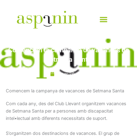
Vés
al
contingut
Comencem la campanya de vacances de
Setmana Santa
gener 26, 2017
Comencem la campanya de vacances de Setmana Santa
Com cada any, des del Club Llevant organitzem vacances
de Setmana Santa per a persones amb discapacitat
intel•lectual amb diferents necessitats de suport.
S’organitzen dos destinacions de vacances. El grup de