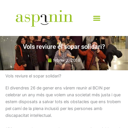
Vés
al
contingut
Vols reviure el sopar solidari?
febrer 2, 2018
Vols reviure el sopar solidari?
El divendres 26 de gener ens vàrem reunir al BCIN per
celebrar un any més que volem una societat més justa i que
estem disposats a salvar tots els obstacles que ens trobem
pel camí de la plena inclusió per les persones amb
discapacitat intel·lectual.