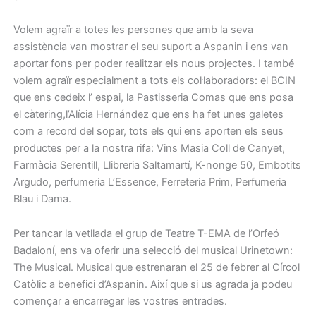
Volem agraïr a totes les persones que amb la seva
assistència van mostrar el seu suport a Aspanin i ens van
aportar fons per poder realitzar els nous projectes. I també
volem agraïr especialment a tots els col·laboradors: el BCIN
que ens cedeix l’ espai, la Pastisseria Comas que ens posa
el càtering,l’Alícia Hernández que ens ha fet unes galetes
com a record del sopar, tots els qui ens aporten els seus
productes per a la nostra rifa: Vins Masia Coll de Canyet,
Farmàcia Serentill, Llibreria Saltamartí, K-nonge 50, Embotits
Argudo, perfumeria L’Essence, Ferreteria Prim, Perfumeria
Blau i Dama.
Per tancar la vetllada el grup de Teatre T-EMA de l’Orfeó
Badaloní, ens va oferir una selecció del musical Urinetown:
The Musical. Musical que estrenaran el 25 de febrer al Círcol
Catòlic a benefici d’Aspanin. Així que si us agrada ja podeu
començar a encarregar les vostres entrades.