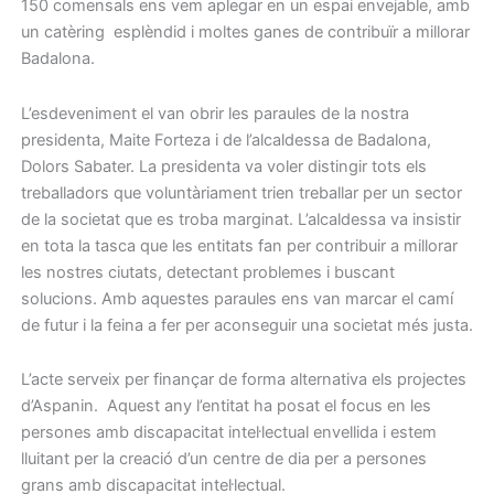
150 comensals ens vem aplegar en un espai envejable, amb
un catèring esplèndid i moltes ganes de contribuïr a millorar
Badalona.
L’esdeveniment el van obrir les paraules de la nostra
presidenta, Maite Forteza i de l’alcaldessa de Badalona,
Dolors Sabater. La presidenta va voler distingir tots els
treballadors que voluntàriament trien treballar per un sector
de la societat que es troba marginat. L’alcaldessa va insistir
en tota la tasca que les entitats fan per contribuir a millorar
les nostres ciutats, detectant problemes i buscant
solucions. Amb aquestes paraules ens van marcar el camí
de futur i la feina a fer per aconseguir una societat més justa.
L’acte serveix per finançar de forma alternativa els projectes
d’Aspanin. Aquest any l’entitat ha posat el focus en les
persones amb discapacitat intel·lectual envellida i estem
lluitant per la creació d’un centre de dia per a persones
grans amb discapacitat intel·lectual.