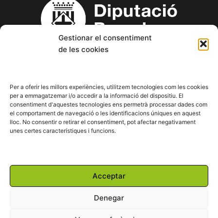
Gestionar el consentiment
de les cookies
Copyright © 2023 Aspanin – Associació Pro persones amb
discapacitat intel·lectual (d.i.) i les seves famílies.
Per a oferir les millors experiències, utilitzem tecnologies com les cookies
per a emmagatzemar i/o accedir a la informació del dispositiu. El
consentiment d'aquestes tecnologies ens permetrà processar dades com
F
T
Y
I
L
el comportament de navegació o les identificacions úniques en aquest
a
w
o
n
i
lloc. No consentir o retirar el consentiment, pot afectar negativament
c
i
u
s
n
unes certes característiques i funcions.
e
t
t
t
k
b
t
u
a
e
o
e
b
g
d
o
r
e
r
i
Powered by:
k
a
n
Acceptar
m
Denegar