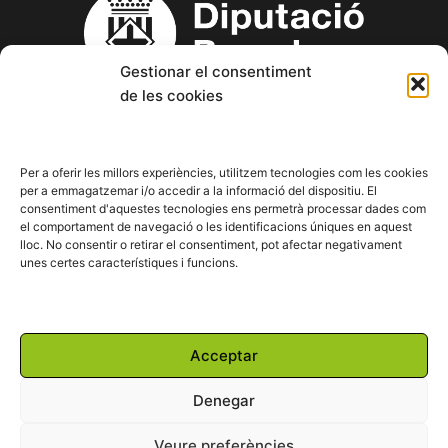
Gestionar el consentiment
de les cookies
Copyright © 2023 Aspanin – Associació Pro persones amb
discapacitat intel·lectual (d.i.) i les seves famílies.
Per a oferir les millors experiències, utilitzem tecnologies com les cookies
per a emmagatzemar i/o accedir a la informació del dispositiu. El
consentiment d'aquestes tecnologies ens permetrà processar dades com
F
T
Y
I
L
el comportament de navegació o les identificacions úniques en aquest
a
w
o
n
i
lloc. No consentir o retirar el consentiment, pot afectar negativament
c
i
u
s
n
unes certes característiques i funcions.
e
t
t
t
k
b
t
u
a
e
o
e
b
g
d
o
r
e
r
i
Powered by:
k
a
n
Acceptar
m
Denegar
Veure preferències