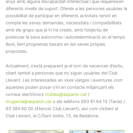
anys amb alguna discapacitat intel·lectual i que requereixen
diferents nivells de suport. Ofereix a les persones usuàries la
possibilitat de participar en diferents activitats tenint en
compte les seves demandes, necessitats i compatibilitats
amb els grups que ja hi ha creats, amb l’objectiu de
potenciar la seva autonomia i autodeterminació en el temps
lliure, fent programes basats en les seves pròpies
propostes.
Actualment, s’està preparant ja el torn de vacances d’estiu,
obert també a persones que no siguin usuàries del Club
Llevant. Les interessades en viure viatges i aventures com
aquestes poden posar-s’hi en contacte mitjançant els
correus electrònics
trobles@aspanin.cat
/
mcgarcia@aspanin.cat
o els telèfons 693 81 64 15 (Tania) /
93 384 60 00 (Atenció Club Llevant), així com visitant el
Club Llevant, al C/Sant Isidre, 13, de Badalona.