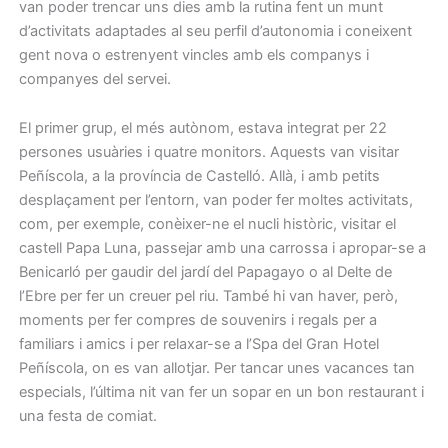
van poder trencar uns dies amb la rutina fent un munt
d’activitats adaptades al seu perfil d’autonomia i coneixent
gent nova o estrenyent vincles amb els companys i
companyes del servei.
El primer grup, el més autònom, estava integrat per 22
persones usuàries i quatre monitors. Aquests van visitar
Peñíscola, a la província de Castelló. Allà, i amb petits
desplaçament per l’entorn, van poder fer moltes activitats,
com, per exemple, conèixer-ne el nucli històric, visitar el
castell Papa Luna, passejar amb una carrossa i apropar-se a
Benicarló per gaudir del jardí del Papagayo o al Delte de
l’Ebre per fer un creuer pel riu. També hi van haver, però,
moments per fer compres de souvenirs i regals per a
familiars i amics i per relaxar-se a l’Spa del Gran Hotel
Peñíscola, on es van allotjar. Per tancar unes vacances tan
especials, l’última nit van fer un sopar en un bon restaurant i
una festa de comiat.