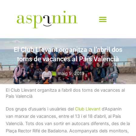
Vés
al
contingut
El Club Llevant organitza a l’abril dos
torns de vacances al País Valencià
maig 9, 2019
El Club Llevant organitza a l’abril dos torns de vacances al
País Valencià
Dos grups d’usuaris i usuàries del
Club Llevant
d’Aspanin
van marxar de vacances, entre el 13 i el 18 d’abril, al País
Valencià. Tots dos van sortir en autocars diferents, des de la
Plaça Rector Rifé de Badalona. Acompanyats dels monitors,